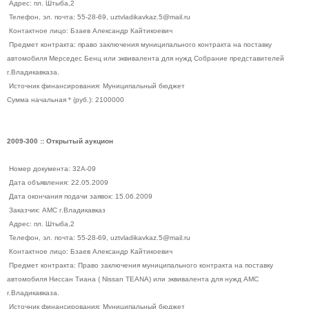
Адрес: пл. Штыба,2
Телефон, эл. почта: 55-28-69, uztvladikavkaz.5@mail.ru
Контактное лицо: Бзаев Александр Кайтикоевич
Предмет контракта: право заключения муниципального контракта на поставку
автомобиля Мерседес Бенц или эквивалента для нужд Собрание представителей
г.Владикавказа.
Источник финансирования: Муниципальный бюджет
Сумма начальная * (руб.): 2100000
2009-300 :: Открытый аукцион
Номер документа: 32А-09
Дата объявления: 22.05.2009
Дата окончания подачи заявок: 15.06.2009
Заказчик: АМС г.Владикавказ
Адрес: пл. Штыба,2
Телефон, эл. почта: 55-28-69, uztvladikavkaz.5@mail.ru
Контактное лицо: Бзаев Александр Кайтикоевич
Предмет контракта: Право заключения муниципального контракта на поставку
автомобиля Ниссан Тиана ( Nissan TEANA) или эквивалента для нужд АМС
г.Владикавказа.
Источник финансирования: Муниципальный бюджет